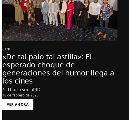
CINE
«De tal palo tal astilla»: El
esperado choque de
generaciones del humor llega a
los cines
DiarioSocialRD
Por
18 de febrero de 2026
:
VER AHORA
«
D
E
T
A
L
P