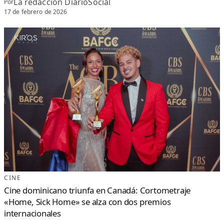
La redacción DiarioSocial
Por
O
N
17 de febrero de 2026
E
S
D
E
L
H
U
M
O
R
L
L
E
G
A
A
L
O
S
C
I
N
E
S
CINE
Cine dominicano triunfa en Canadá: Cortometraje
«Home, Sick Home» se alza con dos premios
internacionales