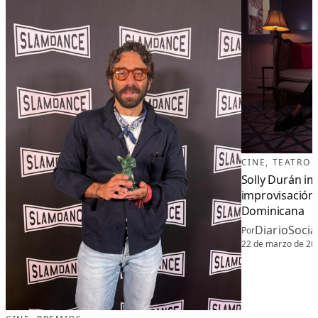
CINE
, 
TEATRO
Solly Durán im
improvisación 
Dominicana
DiarioSoci
Por
22 de marzo de 20