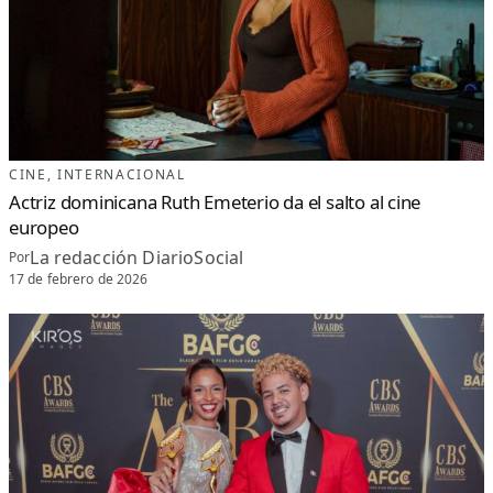
S
T
R
E
M
M
E
R
»
A
L
A
C
A
B
CINE
, 
INTERNACIONAL
E
Z
Actriz dominicana Ruth Emeterio da el salto al cine
A
europeo
La redacción DiarioSocial
Por
17 de febrero de 2026