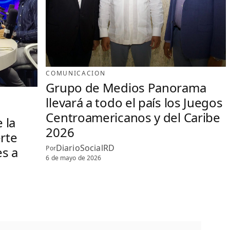
COMUNICACION
Grupo de Medios Panorama
llevará a todo el país los Juegos
Centroamericanos y del Caribe
 la
2026
erte
DiarioSocialRD
Por
es a
6 de mayo de 2026