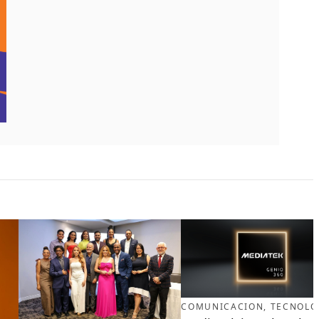
COMUNICACION
, 
TECNOLO