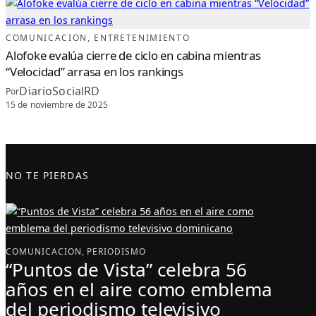
COMUNICACION
, 
ENTRETENIMIENTO
Alofoke evalúa cierre de ciclo en cabina mientras
“Velocidad” arrasa en los rankings
DiarioSocialRD
Por
15 de noviembre de 2025
NO TE PIERDAS
COMUNICACION
, 
PERIODISMO
“Puntos de Vista” celebra 56
años en el aire como emblema
del periodismo televisivo