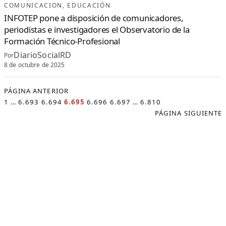
M
COMUNICACION
, 
EDUCACIÓN
I
N
INFOTEP pone a disposición de comunicadores,
I
C
periodistas e investigadores el Observatorio de la
A
N
Formación Técnico-Profesional
O
DiarioSocialRD
Por
8 de octubre de 2025
PÁGINA ANTERIOR
1
…
6.693
6.694
6.695
6.696
6.697
…
6.810
PÁGINA SIGUIENTE