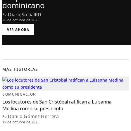
dominicano
DiarioSocialRD
Por
20 de octubre de 2025
:
VER AHORA
“
P
U
N
T
O
S
D
E
V
I
S
MÁS HISTORIAS
T
A
”
C
E
L
E
B
COMUNICACION
R
A
Los locutores de San Cristóbal ratifican a Luisanna
5
6
Medina como su presidenta
A
Ñ
Danilo Gómez Herrera
O
Por
S
19 de octubre de 2025
E
N
E