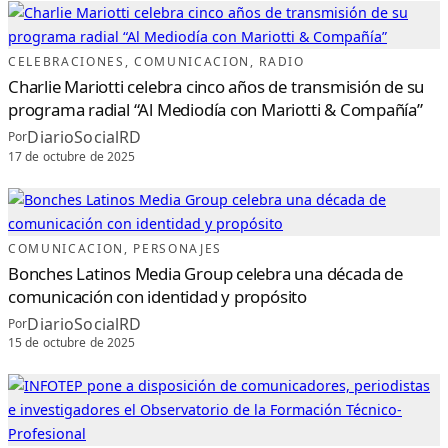
L
A
I
R
E
C
CELEBRACIONES
, 
COMUNICACION
, 
RADIO
O
M
Charlie Mariotti celebra cinco años de transmisión de su
O
E
programa radial “Al Mediodía con Mariotti & Compañía”
M
B
DiarioSocialRD
Por
L
E
17 de octubre de 2025
M
A
D
E
L
P
E
R
I
COMUNICACION
, 
PERSONAJES
O
D
Bonches Latinos Media Group celebra una década de
I
S
comunicación con identidad y propósito
M
O
DiarioSocialRD
Por
T
E
15 de octubre de 2025
L
E
V
I
S
I
V
O
D
O