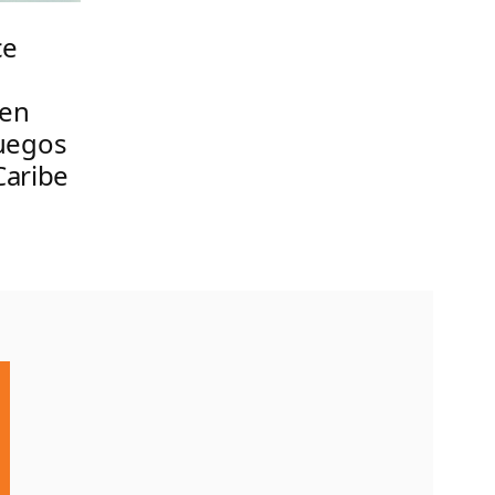
ce
 en
Juegos
Caribe