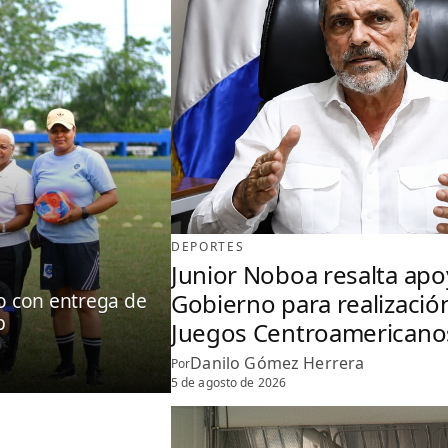
DEPORTES
Junior Noboa resalta apo
Gobierno para realizació
vo con entrega de
b
Juegos Centroamericano
Danilo Gómez Herrera
Por
5 de agosto de 2026