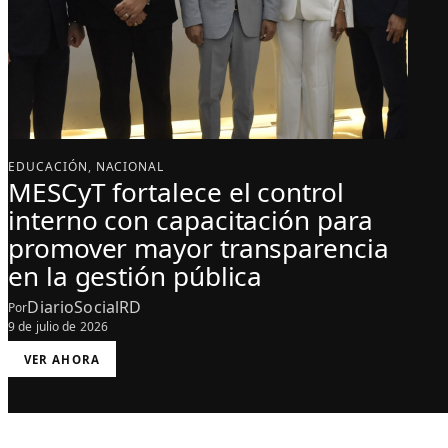
EDUCACIÓN
, 
NACIONAL
MESCyT fortalece el control
interno con capacitación para
promover mayor transparencia
en la gestión pública
DiarioSocialRD
Por
9 de julio de 2026
:
VER AHORA
M
E
S
C
Y
T
F
O