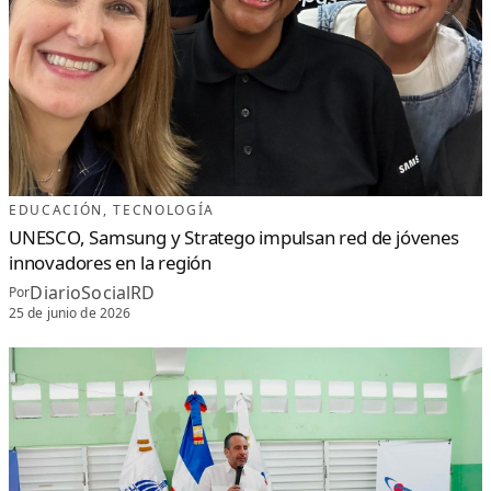
B
L
I
C
A
EDUCACIÓN
, 
TECNOLOGÍA
UNESCO, Samsung y Stratego impulsan red de jóvenes
innovadores en la región
DiarioSocialRD
Por
25 de junio de 2026