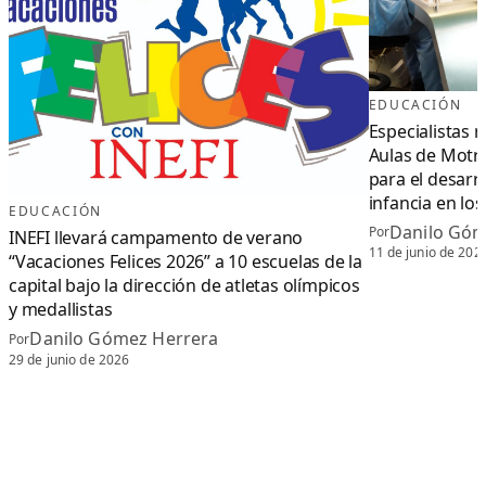
EDUCACIÓN
Especialistas 
Aulas de Motri
para el desarro
infancia en los
EDUCACIÓN
Danilo Góm
Por
INEFI llevará campamento de verano
11 de junio de 202
“Vacaciones Felices 2026” a 10 escuelas de la
capital bajo la dirección de atletas olímpicos
y medallistas
Danilo Gómez Herrera
Por
29 de junio de 2026