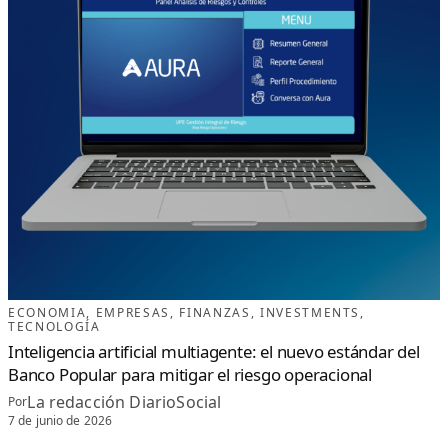
ECONOMIA
, 
EMPRESAS
, 
FINANZAS
, 
INVESTMENTS
, 
TECNOLOGÍA
Inteligencia artificial multiagente: el nuevo estándar del
Banco Popular para mitigar el riesgo operacional
La redacción DiarioSocial
Por
7 de junio de 2026