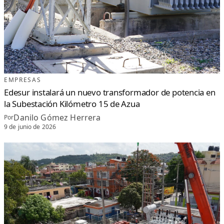
I
S
T
Ó
B
A
L
EMPRESAS
Edesur instalará un nuevo transformador de potencia en
la Subestación Kilómetro 15 de Azua
Danilo Gómez Herrera
Por
9 de junio de 2026