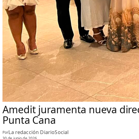
Amedit juramenta nueva direct
Punta Cana
La redacción DiarioSocial
Por
30 de junio de 2026