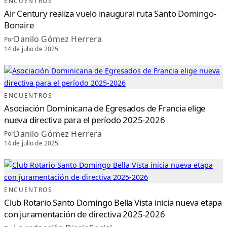
ENCUENTROS
A
D
Air Century realiza vuelo inaugural ruta Santo Domingo-
I
R
Bonaire
E
C
T
Danilo Gómez Herrera
Por
I
V
14 de julio de 2025
A
D
E
E
S
A
E
N
ENCUENTROS
T
I
Asociación Dominicana de Egresados de Francia elige
D
A
nueva directiva para el período 2025-2026
D
Danilo Gómez Herrera
Por
14 de julio de 2025
ENCUENTROS
Club Rotario Santo Domingo Bella Vista inicia nueva etapa
con juramentación de directiva 2025-2026