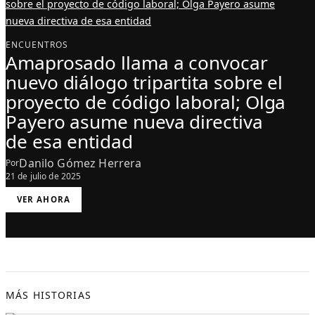
ENCUENTROS
Amaprosado llama a convocar
nuevo diálogo tripartita sobre el
proyecto de código laboral; Olga
Payero asume nueva directiva
de esa entidad
Danilo Gómez Herrera
Por
21 de julio de 2025
:
VER AHORA
A
M
A
P
R
O
S
A
D
O
L
L
MÁS HISTORIAS
A
M
A