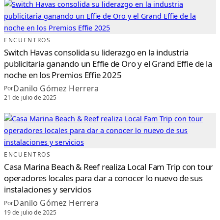
A
C
O
N
V
O
C
ENCUENTROS
A
R
Switch Havas consolida su liderazgo en la industria
N
U
publicitaria ganando un Effie de Oro y el Grand Effie de la
E
V
noche en los Premios Effie 2025
O
D
I
Danilo Gómez Herrera
Por
Á
L
21 de julio de 2025
O
G
O
T
R
I
P
A
R
T
ENCUENTROS
I
T
Casa Marina Beach & Reef realiza Local Fam Trip con tour
A
S
operadores locales para dar a conocer lo nuevo de sus
O
B
instalaciones y servicios
R
E
E
Danilo Gómez Herrera
Por
L
P
19 de julio de 2025
R