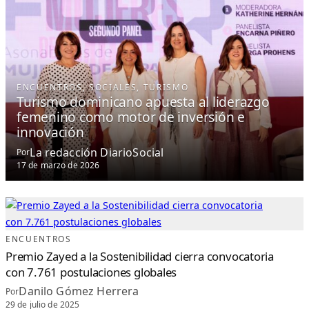
ENCUENTROS
, 
SOCIALES
, 
TURISMO
Turismo dominicano apuesta al liderazgo
femenino como motor de inversión e
innovación
La redacción DiarioSocial
Por
17 de marzo de 2026
ENCUENTROS
Premio Zayed a la Sostenibilidad cierra convocatoria
con 7.761 postulaciones globales
Danilo Gómez Herrera
Por
29 de julio de 2025