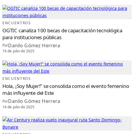
O
Y
E
C
T
O
D
ENCUENTROS
E
C
OGTIC canaliza 100 becas de capacitación tecnológica
Ó
D
para instituciones públicas
I
G
O
Danilo Gómez Herrera
Por
L
A
16 de julio de 2025
B
O
R
A
L
;
O
L
ENCUENTROS
G
A
Hola, ¡Soy Mujer!” se consolida como el evento femenino
P
A
más influyente del Este
Y
E
R
Danilo Gómez Herrera
Por
O
A
14 de julio de 2025
S
U
M
E
N
U
E
V