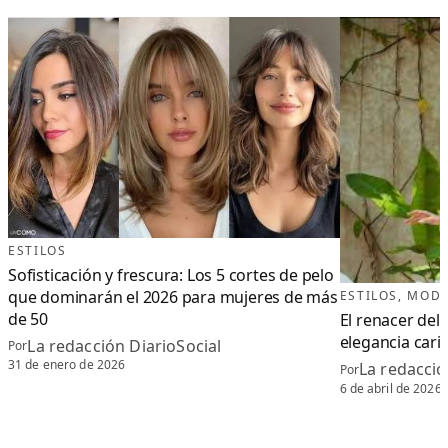
ESTILOS
Sofisticación y frescura: Los 5 cortes de pelo
que dominarán el 2026 para mujeres de más
ESTILOS
, 
MOD
de 50
El renacer del 
elegancia cari
La redacción DiarioSocial
Por
31 de enero de 2026
La redacció
Por
6 de abril de 2026