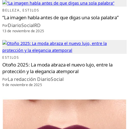
I
L
E
BELLEZA
, 
ESTILOS
D
E
“La imagen habla antes de que digas una sola palabra”
N
A
V
DiarioSocialRD
Por
I
D
13 de noviembre de 2025
A
D
ESTILOS
Otoño 2025: La moda abraza el nuevo lujo, entre la
protección y la elegancia atemporal
La redacción DiarioSocial
Por
9 de noviembre de 2025