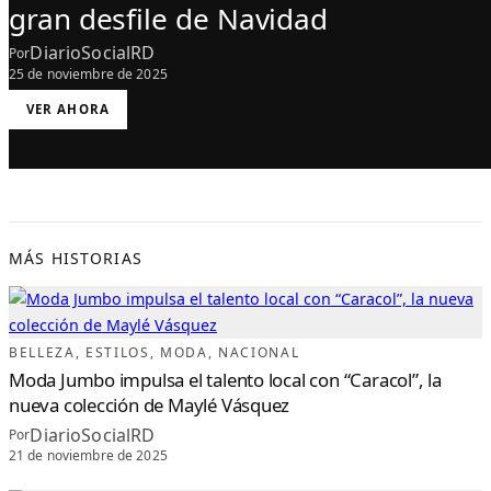
gran desfile de Navidad
DiarioSocialRD
Por
25 de noviembre de 2025
:
VER AHORA
L
E
M
O
N
C
E
L
E
B
R
A
MÁS HISTORIAS
R
Á
2
0
A
Ñ
O
S
BELLEZA
, 
ESTILOS
, 
MODA
, 
NACIONAL
C
O
Moda Jumbo impulsa el talento local con “Caracol”, la
N
G
nueva colección de Maylé Vásquez
R
A
DiarioSocialRD
N
Por
D
21 de noviembre de 2025
E
S
F