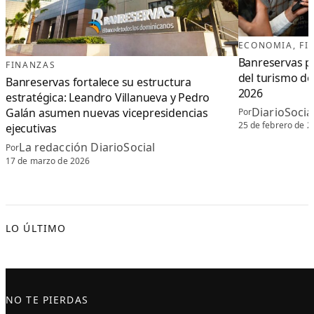
ECONOMIA
, 
FI
Banreservas pr
FINANZAS
del turismo d
Banreservas fortalece su estructura
2026
estratégica: Leandro Villanueva y Pedro
DiarioSoci
Galán asumen nuevas vicepresidencias
Por
25 de febrero de 2
ejecutivas
La redacción DiarioSocial
Por
17 de marzo de 2026
LO ÚLTIMO
NO TE PIERDAS