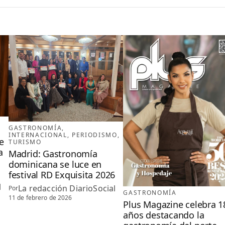
GASTRONOMÍA
, 
INTERNACIONAL
, 
PERIODISMO
, 
e
TURISMO
a
Madrid: Gastronomía
dominicana se luce en
festival RD Exquisita 2026
l
La redacción DiarioSocial
Por
GASTRONOMÍA
11 de febrero de 2026
Plus Magazine celebra 1
años destacando la