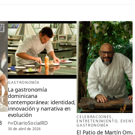
GASTRONOMÍA
La gastronomía
dominicana
contemporánea: identidad,
innovación y narrativa en
evolución
CELEBRACIONES
, 
ENTRETENIMIENTO
, 
EVENT
8
DiarioSocialRD
Por
GASTRONOMÍA
30 de abril de 2026
El Patio de Martín Oma