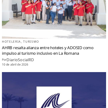
L
E
N
E
L
C
A
R
I
B
E
HOTELERIA
, 
TURISMO
AHRB resalta alianza entre hoteles y ADOSID como
impulso al turismo inclusivo en La Romana
DiarioSocialRD
Por
10 de abril de 2026