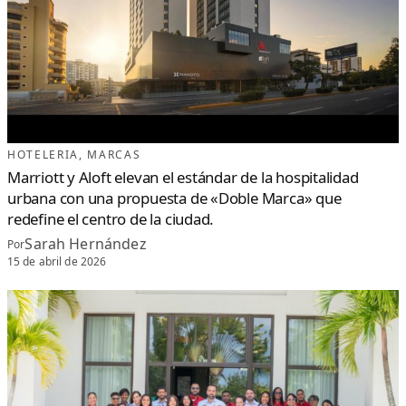
D
O
M
I
N
I
C
A
N
A
P
A
R
A
R
HOTELERIA
, 
MARCAS
E
D
Marriott y Aloft elevan el estándar de la hospitalidad
E
F
urbana con una propuesta de «Doble Marca» que
I
N
redefine el centro de la ciudad.
I
R
E
Sarah Hernández
Por
L
L
15 de abril de 2026
U
J
O
E
X
P
E
R
I
E
N
C
I
A