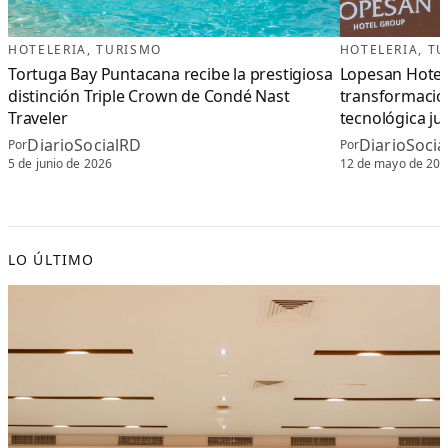
HOTELERIA
, 
TURISMO
HOTELERIA
, 
TU
Tortuga Bay Puntacana recibe la prestigiosa
Lopesan Hotel
distinción Triple Crown de Condé Nast
transformación
Traveler
tecnológica ju
DiarioSocialRD
DiarioSoci
Por
Por
5 de junio de 2026
12 de mayo de 20
LO ÚLTIMO