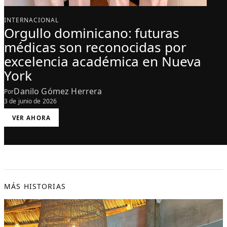
INTERNACIONAL
Orgullo dominicano: futuras
médicas son reconocidas por
excelencia académica en Nueva
York
Danilo Gómez Herrera
Por
3 de junio de 2026
:
VER AHORA
O
R
G
U
L
L
O
D
O
M
I
N
MÁS HISTORIAS
I
C
A
N
O
:
F