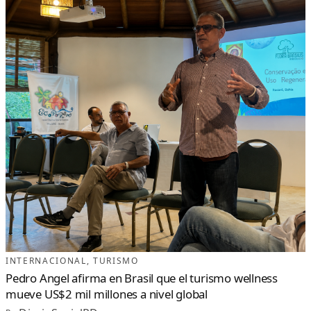
C
A
D
É
M
I
C
A
E
N
N
U
E
V
A
Y
O
R
K
INTERNACIONAL
, 
TURISMO
Pedro Angel afirma en Brasil que el turismo wellness
mueve US$2 mil millones a nivel global