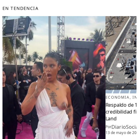
EN TENDENCIA
ECONOMIA
, 
IN
Respaldo de 11
credibilidad f
Land
DiarioSoci
Por
13 de mayo de 20