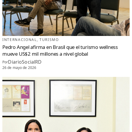
E
J
O
R
D
O
C
U
M
E
N
T
O
INTERNACIONAL
, 
TURISMO
D
E
Pedro Angel afirma en Brasil que el turismo wellness
I
D
mueve US$2 mil millones a nivel global
E
N
DiarioSocialRD
Por
T
I
26 de mayo de 2026
D
A
D
D
E
L
A
T
I
N
O
A
M
É
R
I
C
A
2
0