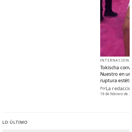
INTERNACIONA
Tokischa convi
Nuestro en un 
ruptura estéti
La redacció
Por
19 de febrero de 2
LO ÚLTIMO