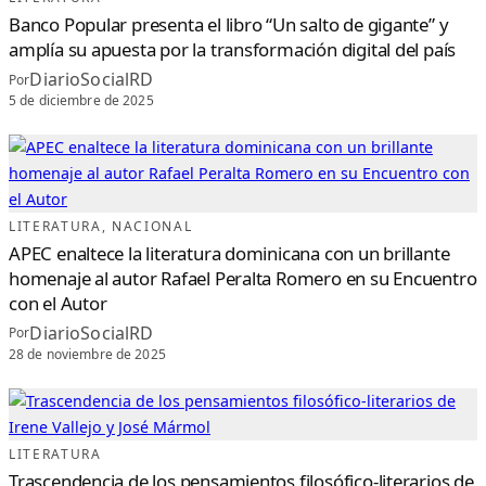
C
I
Banco Popular presenta el libro “Un salto de gigante” y
Ó
N
amplía su apuesta por la transformación digital del país
D
E
DiarioSocialRD
Por
L
A
5 de diciembre de 2025
A
C
A
D
E
M
I
A
B
R
A
LITERATURA
, 
NACIONAL
S
I
APEC enaltece la literatura dominicana con un brillante
L
E
homenaje al autor Rafael Peralta Romero en su Encuentro
Ñ
A
con el Autor
D
E
DiarioSocialRD
C
Por
I
28 de noviembre de 2025
E
N
C
I
A
S
,
A
R
LITERATURA
T
E
Trascendencia de los pensamientos filosófico-literarios de
S