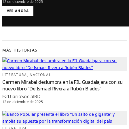
12 de diciembre de 2025
:
VER AHORA
E
M
B
A
J
A
D
O
R
R
O
B
MÁS HISTORIAS
E
R
T
T
A
K
A
T
LITERATURA
, 
NACIONAL
A
R
Carmen Mirabal deslumbra en la FIL Guadalajara con su
E
C
nuevo libro “De Ismael Rivera a Rubén Blades”
I
B
DiarioSocialRD
E
Por
A
12 de diciembre de 2025
L
T
A
D
I
S
T
I
N
LITERATURA