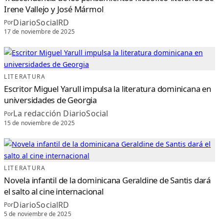
,
Irene Vallejo y José Mármol
H
I
DiarioSocialRD
S
Por
T
17 de noviembre de 2025
O
R
I
A
Y
L
I
T
E
LITERATURA
R
A
Escritor Miguel Yarull impulsa la literatura dominicana en
T
U
universidades de Georgia
R
A
La redacción DiarioSocial
(
Por
A
15 de noviembre de 2025
B
R
A
S
C
I
)
LITERATURA
Novela infantil de la dominicana Geraldine de Santis dará
el salto al cine internacional
DiarioSocialRD
Por
5 de noviembre de 2025