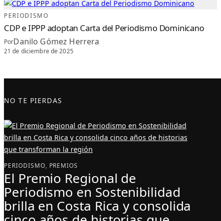
PERIODISMO
CDP e IPPP adoptan Carta del Periodismo Dominicano
Danilo Gómez Herrera
Por
21 de diciembre de 2025
NO TE PIERDAS
PERIODISMO
, 
PREMIOS
El Premio Regional de
Periodismo en Sostenibilidad
brilla en Costa Rica y consolida
cinco años de historias que