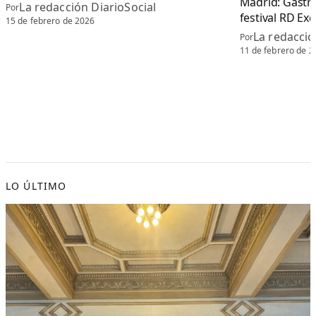
Madrid: Gastr
La redacción DiarioSocial
Por
festival RD Exq
15 de febrero de 2026
La redacció
Por
11 de febrero de 2
LO ÚLTIMO