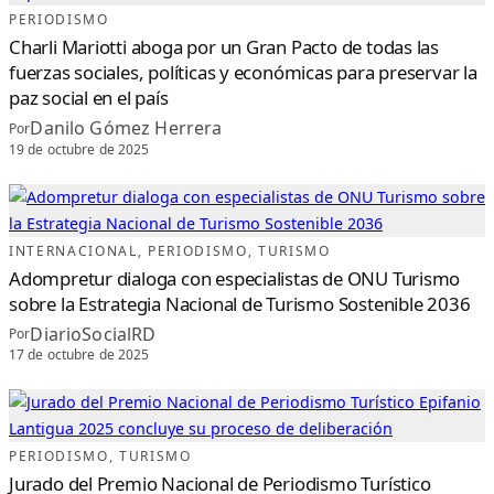
C
I
PERIODISMO
N
C
Charli Mariotti aboga por un Gran Pacto de todas las
O
A
fuerzas sociales, políticas y económicas para preservar la
Ñ
O
paz social en el país
S
D
Danilo Gómez Herrera
E
Por
H
19 de octubre de 2025
I
S
T
O
R
I
A
S
Q
INTERNACIONAL
, 
PERIODISMO
, 
TURISMO
U
E
Adompretur dialoga con especialistas de ONU Turismo
T
R
sobre la Estrategia Nacional de Turismo Sostenible 2036
A
N
DiarioSocialRD
S
Por
F
17 de octubre de 2025
O
R
M
A
N
L
A
R
E
PERIODISMO
, 
TURISMO
G
I
Jurado del Premio Nacional de Periodismo Turístico
Ó