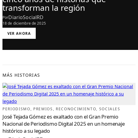
transforman la región
DiarioSocialRD
Por
18 de diciembre de 2025
:
VER AHORA
E
L
P
R
E
M
I
O
R
E
G
I
MÁS HISTORIAS
O
N
A
L
D
E
P
E
R
I
PERIODISMO
, 
PREMIOS
, 
RECONOCIMIENTO
, 
SOCIALES
O
D
José Tejada Gómez es exaltado con el Gran Premio
I
S
Nacional de Periodismo Digital 2025 en un homenaje
M
O
histórico a su legado
E
N