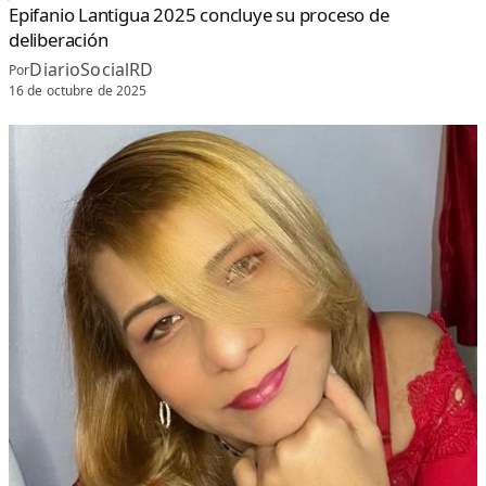
N
Epifanio Lantigua 2025 concluye su proceso de
deliberación
DiarioSocialRD
Por
16 de octubre de 2025