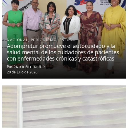
NACIONAL
, 
PERIODISMO
, 
SALUD
Adompretur promueve el autocuidado y la
salud mental de los cuidadores de pacientes
con enfermedades crónicas y catastróficas
DiarioSocialRD
Por
20 de julio de 2026