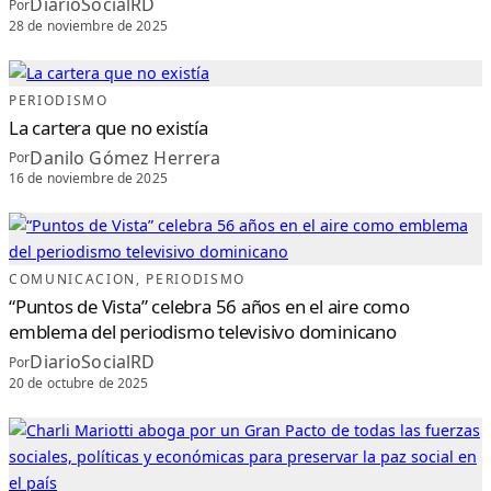
S
DiarioSocialRD
Por
O
S
28 de noviembre de 2025
T
E
N
I
B
I
PERIODISMO
L
I
La cartera que no existía
D
A
Danilo Gómez Herrera
Por
D
B
16 de noviembre de 2025
R
I
L
L
A
E
N
C
O
COMUNICACION
, 
PERIODISMO
S
T
“Puntos de Vista” celebra 56 años en el aire como
A
R
emblema del periodismo televisivo dominicano
I
C
DiarioSocialRD
Por
A
Y
20 de octubre de 2025
C
O
N
S
O
L
I
D
A