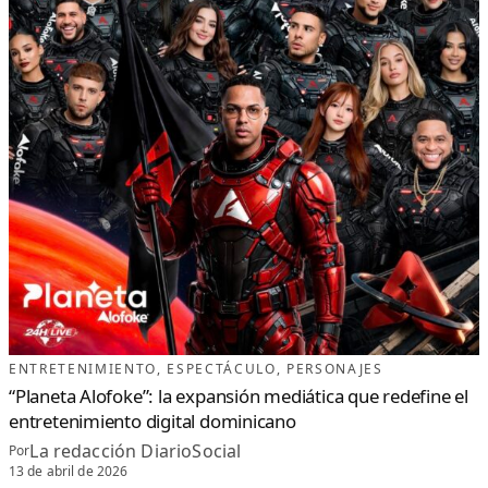
ENTRETENIMIENTO
, 
ESPECTÁCULO
, 
PERSONAJES
“Planeta Alofoke”: la expansión mediática que redefine el
entretenimiento digital dominicano
La redacción DiarioSocial
Por
13 de abril de 2026