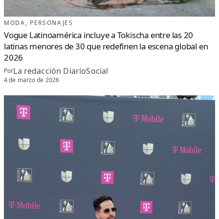
A
P
O
R
MODA
, 
PERSONAJES
L
A
Vogue Latinoamérica incluye a Tokischa entre las 20
B
A
latinas menores de 30 que redefinen la escena global en
C
H
A
2026
T
A
La redacción DiarioSocial
Por
U
R
4 de marzo de 2026
B
A
N
A