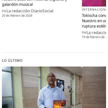
galardón musical
INTERNACIONA
La redacción DiarioSocial
Por
Tokischa convi
20 de febrero de 2026
Nuestro en un 
ruptura estéti
La redacció
Por
19 de febrero de 2
LO ÚLTIMO