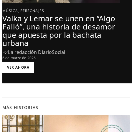
MÚSICA
, 
PERSONAJES
Valka y Lemar se unen en “Algo
Falló”, una historia de desamor
que apuesta por la bachata
urbana
La redacción DiarioSocial
Por
6 de marzo de 2026
:
VER AHORA
V
A
L
K
A
Y
L
E
M
A
R
S
MÁS HISTORIAS
E
U
N
E
N
E
N
“