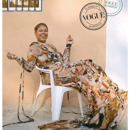
A
L
G
O
F
A
L
L
Ó
”
,
U
N
A
H
I
S
T
O
R
I
A
D
E
D
E
S
A
M
O
R
Q
U
E
A
P
U
E
S
T