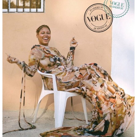
“
A
L
G
O
F
A
L
L
Ó
”
,
U
N
A
H
I
S
T
O
R
I
A
D
E
D
E
S
A
M
O
R
Q
U
E
A
P
U
E
S
T