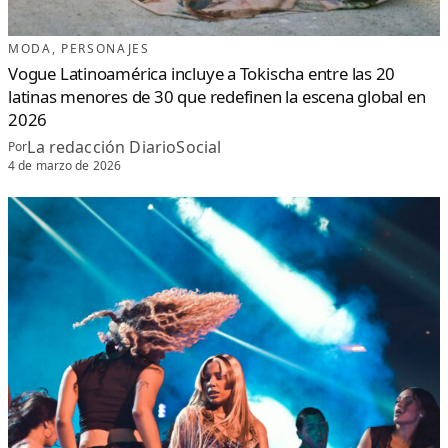
A
P
O
R
MODA
, 
PERSONAJES
L
A
Vogue Latinoamérica incluye a Tokischa entre las 20
B
A
latinas menores de 30 que redefinen la escena global en
C
H
A
2026
T
A
La redacción DiarioSocial
Por
U
R
4 de marzo de 2026
B
A
N
A