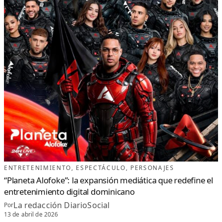
ENTRETENIMIENTO
, 
ESPECTÁCULO
, 
PERSONAJES
“Planeta Alofoke”: la expansión mediática que redefine el
entretenimiento digital dominicano
La redacción DiarioSocial
Por
13 de abril de 2026