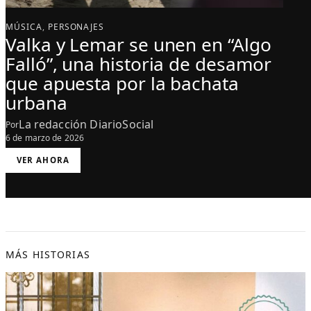
MÚSICA
, 
PERSONAJES
Valka y Lemar se unen en “Algo
Falló”, una historia de desamor
que apuesta por la bachata
urbana
La redacción DiarioSocial
Por
6 de marzo de 2026
:
VER AHORA
V
A
L
K
A
Y
L
E
M
A
R
S
MÁS HISTORIAS
E
U
N
E
N
E
N