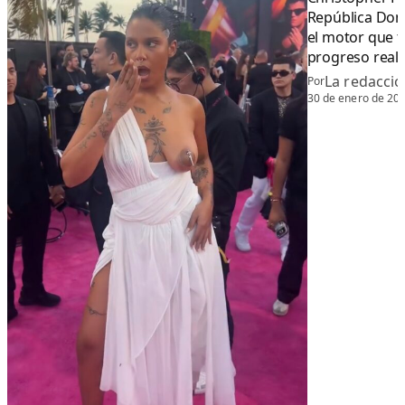
República Domi
el motor que 
progreso real”
La redacció
Por
30 de enero de 20