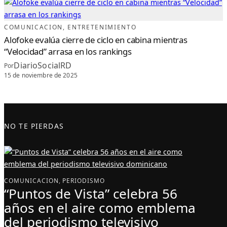
COMUNICACION
, 
ENTRETENIMIENTO
Alofoke evalúa cierre de ciclo en cabina mientras
“Velocidad” arrasa en los rankings
DiarioSocialRD
Por
15 de noviembre de 2025
NO TE PIERDAS
COMUNICACION
, 
PERIODISMO
“Puntos de Vista” celebra 56
años en el aire como emblema
del periodismo televisivo