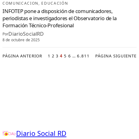
M
COMUNICACION
, 
EDUCACIÓN
I
N
INFOTEP pone a disposición de comunicadores,
I
C
periodistas e investigadores el Observatorio de la
A
N
Formación Técnico-Profesional
O
DiarioSocialRD
Por
8 de octubre de 2025
PÁGINA ANTERIOR
1
2
3
4
5
6
…
6.811
PÁGINA SIGUIENTE
Diario Social RD