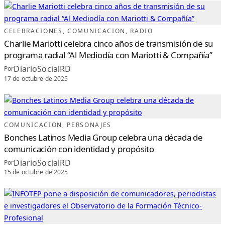
L
A
I
R
E
C
CELEBRACIONES
, 
COMUNICACION
, 
RADIO
O
M
Charlie Mariotti celebra cinco años de transmisión de su
O
E
programa radial “Al Mediodía con Mariotti & Compañía”
M
B
DiarioSocialRD
Por
L
E
17 de octubre de 2025
M
A
D
E
L
P
E
R
I
COMUNICACION
, 
PERSONAJES
O
D
Bonches Latinos Media Group celebra una década de
I
S
comunicación con identidad y propósito
M
O
DiarioSocialRD
Por
T
E
15 de octubre de 2025
L
E
V
I
S
I
V
O
D
O