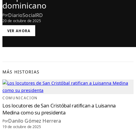
dominicano
DiarioSocialRD
Por
20 de octubre de 2025
:
VER AHORA
“
P
U
N
T
O
S
D
E
V
I
S
MÁS HISTORIAS
T
A
”
C
E
L
E
B
COMUNICACION
R
A
Los locutores de San Cristóbal ratifican a Luisanna
5
6
Medina como su presidenta
A
Ñ
Danilo Gómez Herrera
O
Por
S
19 de octubre de 2025
E
N
E