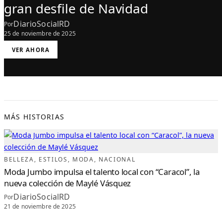
gran desfile de Navidad
DiarioSocialRD
Por
25 de noviembre de 2025
:
VER AHORA
L
E
M
O
N
C
E
L
E
B
R
A
MÁS HISTORIAS
R
Á
2
0
A
Ñ
O
S
BELLEZA
, 
ESTILOS
, 
MODA
, 
NACIONAL
C
O
Moda Jumbo impulsa el talento local con “Caracol”, la
N
G
nueva colección de Maylé Vásquez
R
A
DiarioSocialRD
N
Por
D
21 de noviembre de 2025
E
S
F