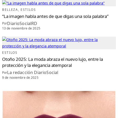
I
L
E
BELLEZA
, 
ESTILOS
D
E
“La imagen habla antes de que digas una sola palabra”
N
A
V
DiarioSocialRD
Por
I
D
13 de noviembre de 2025
A
D
ESTILOS
Otoño 2025: La moda abraza el nuevo lujo, entre la
protección y la elegancia atemporal
La redacción DiarioSocial
Por
9 de noviembre de 2025