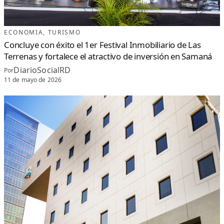
R
O
U
N
O
D
ECONOMIA
, 
TURISMO
E
L
Concluye con éxito el 1er Festival Inmobiliario de Las
A
R
Terrenas y fortalece el atractivo de inversión en Samaná
E
P
Ú
DiarioSocialRD
Por
B
L
11 de mayo de 2026
I
C
A
D
O
M
I
N
I
C
A
N
A