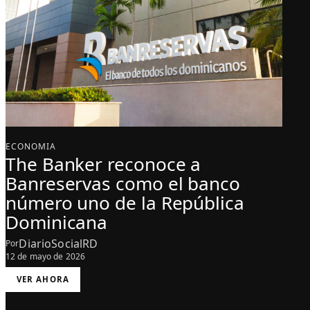
ECONOMIA
The Banker reconoce a
Banreservas como el banco
número uno de la República
Dominicana
DiarioSocialRD
Por
12 de mayo de 2026
:
VER AHORA
T
H
E
B