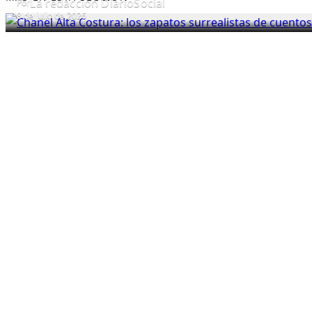
La redacción DiarioSocial
Por
8 de julio de 2026