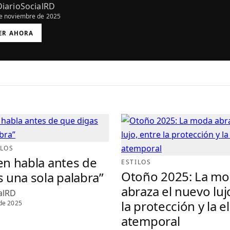
DiarioSocialRD
e noviembre de 2025
ER AHORA
M
ILOS
en habla antes de
ESTILOS
Otoño 2025: La m
 una sola palabra”
abraza el nuevo luj
alRD
la protección y la e
de 2025
atemporal