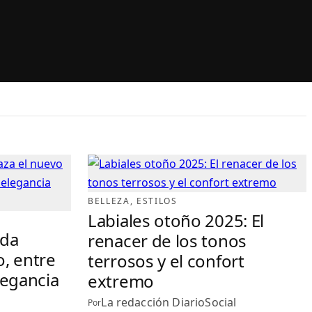
BELLEZA
, 
ESTILOS
Labiales otoño 2025: El
oda
renacer de los tonos
o, entre
terrosos y el confort
legancia
extremo
La redacción DiarioSocial
Por