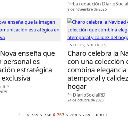
La redacción DiarioSocia
Por
9 de noviembre de 2025
ESTILOS
, 
SOCIALES
 Nova enseña que
Charo celebra la N
n personal es
con una colección
ción estratégica
combina elegancia
 exclusiva
atemporal y calidez
hogar
alRD
 2025
DiarioSocialRD
Por
24 de octubre de 2025
1
…
6.765
6.766
6.767
6.768
6.769
…
6.813