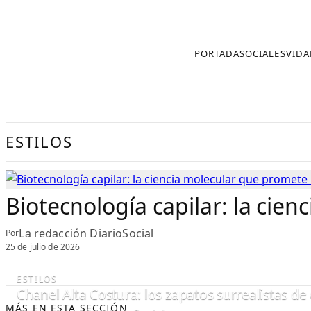
Saltar
al
contenido
PORTADA
SOCIALES
VIDA
ESTILOS
Biotecnología capilar: la cie
La redacción DiarioSocial
Por
25 de julio de 2026
ESTILOS
Chanel Alta Costura: los zapatos surrealistas d
MÁS EN ESTA SECCIÓN