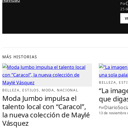
Por
25 d
:
V
L
E
O
N
C
E
L
E
B
R
A
MÁS HISTORIAS
R
Á
2
0
A
Ñ
O
S
BELLEZA
, 
EST
C
O
“La imag
BELLEZA
, 
ESTILOS
, 
MODA
, 
NACIONAL
N
G
Moda Jumbo impulsa el
que digas
R
A
N
talento local con “Caracol”,
D
DiarioSoci
Por
E
la nueva colección de Maylé
S
13 de noviembre 
F
I
Vásquez
L
E