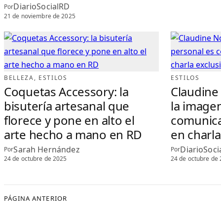
D
DiarioSocialRD
E
Por
N
21 de noviembre de 2025
A
V
I
D
A
D
BELLEZA
, 
ESTILOS
ESTILOS
Coquetas Accessory: la
Claudine
bisutería artesanal que
la image
florece y pone en alto el
comunica
arte hecho a mano en RD
en charla
Sarah Hernández
DiarioSoci
Por
Por
24 de octubre de 2025
24 de octubre de
PÁGINA ANTERIOR