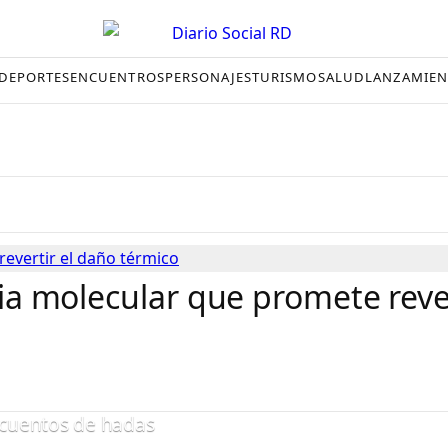
DEPORTES
ENCUENTROS
PERSONAJES
TURISMO
SALUD
LANZAMIEN
ncia molecular que promete reve
e cuentos de hadas