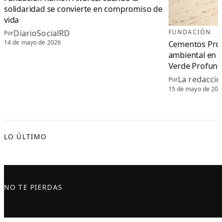
solidaridad se convierte en compromiso de
vida
DiarioSocialRD
FUNDACIÓN
Por
14 de mayo de 2026
Cementos Prog
ambiental en B
Verde Profun
La redacció
Por
15 de mayo de 20
LO ÚLTIMO
NO TE PIERDAS