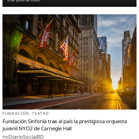
FUNDACIÓN
, 
TEATRO
Fundación Sinfonía trae al país la prestigiosa orquesta
juvenil NYO2 de Carnegie Hall
DiarioSocialRD
Por