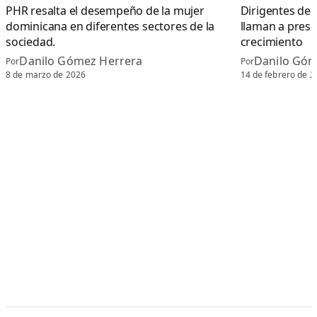
PHR resalta el desempeño de la mujer
Dirigentes de 
dominicana en diferentes sectores de la
llaman a prese
sociedad.
crecimiento
Danilo Gómez Herrera
Danilo Góm
Por
Por
8 de marzo de 2026
14 de febrero de 2