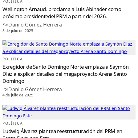
M
POLÍTICA
I
N
Wellington Arnaud, proclama a Luis Abinader como
G
O
próximo presidentedel PRM a partir del 2026.
Danilo Gómez Herrera
Por
8 de julio de 2025
POLÍTICA
Exregidor de Santo Domingo Norte emplaza a Saymón
Díaz a explicar detalles del megaproyecto Arena Santo
Domingo
Danilo Gómez Herrera
Por
4 de julio de 2025
POLÍTICA
Ludwig Álvarez plantea reestructuración del PRM en