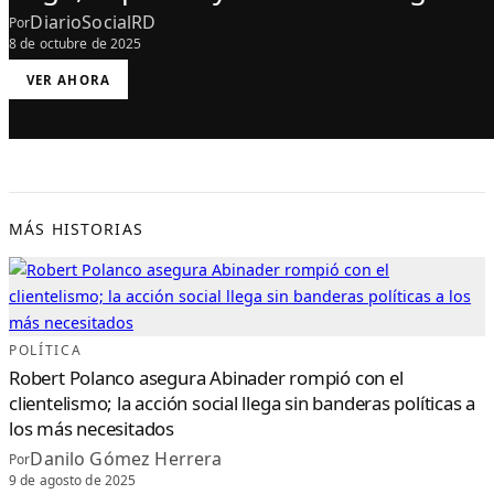
DiarioSocialRD
Por
8 de octubre de 2025
:
VER AHORA
E
L
G
A
B
I
N
E
T
E
D
E
MÁS HISTORIAS
P
O
L
Í
T
I
C
A
S
O
POLÍTICA
C
I
Robert Polanco asegura Abinader rompió con el
A
L
clientelismo; la acción social llega sin banderas políticas a
L
L
los más necesitados
E
V
A
Danilo Gómez Herrera
Por
J
O
9 de agosto de 2025
R