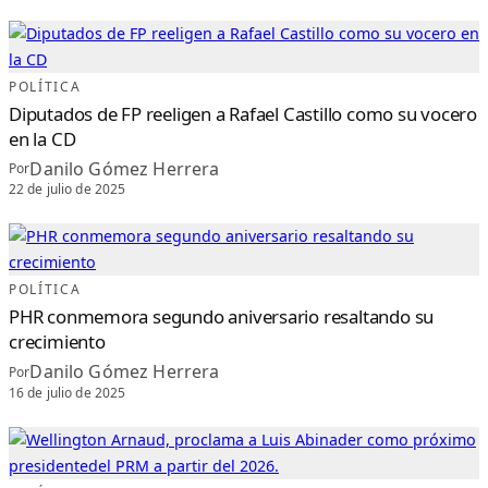
N
A
D
A
S
S
O
POLÍTICA
L
I
Diputados de FP reeligen a Rafael Castillo como su vocero
D
A
en la CD
R
I
A
Danilo Gómez Herrera
Por
S
22 de julio de 2025
A
L
A
V
E
G
A
,
E
POLÍTICA
S
P
PHR conmemora segundo aniversario resaltando su
A
I
crecimiento
L
L
Danilo Gómez Herrera
A
Por
T
16 de julio de 2025
Y
S
A
N
T
O
D
O