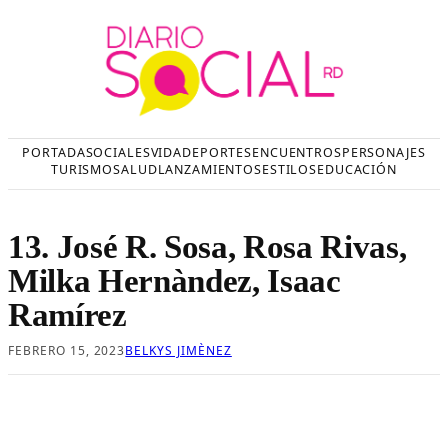
Saltar
al
contenido
PORTADA
SOCIALES
VIDA
DEPORTES
ENCUENTROS
PERSONAJES
TURISMO
SALUD
LANZAMIENTOS
ESTILOS
EDUCACIÓN
13. José R. Sosa, Rosa Rivas,
Milka Hernàndez, Isaac
Ramírez
FEBRERO 15, 2023
BELKYS JIMÈNEZ