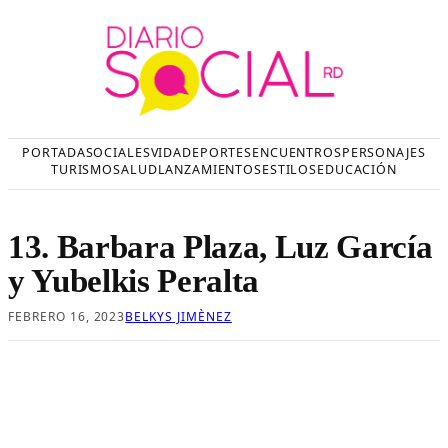
Saltar
al
contenido
PORTADA
SOCIALES
VIDA
DEPORTES
ENCUENTROS
PERSONAJES
TURISMO
SALUD
LANZAMIENTOS
ESTILOS
EDUCACIÓN
13. Barbara Plaza, Luz García
y Yubelkis Peralta
FEBRERO 16, 2023
BELKYS JIMÈNEZ