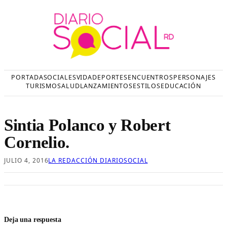
Saltar
al
contenido
PORTADA
SOCIALES
VIDA
DEPORTES
ENCUENTROS
PERSONAJES
TURISMO
SALUD
LANZAMIENTOS
ESTILOS
EDUCACIÓN
Sintia Polanco y Robert
Cornelio.
JULIO 4, 2016
LA REDACCIÓN DIARIOSOCIAL
Deja una respuesta