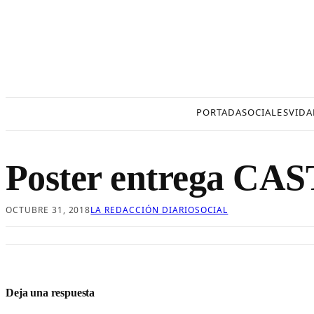
Saltar
al
contenido
PORTADA
SOCIALES
VIDA
Poster entrega C
OCTUBRE 31, 2018
LA REDACCIÓN DIARIOSOCIAL
Deja una respuesta