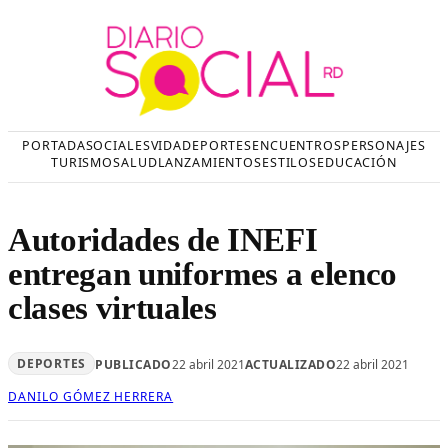
Saltar
al
contenido
PORTADA
SOCIALES
VIDA
DEPORTES
ENCUENTROS
PERSONAJES
TURISMO
SALUD
LANZAMIENTOS
ESTILOS
EDUCACIÓN
Autoridades de INEFI
entregan uniformes a elenco
clases virtuales
DEPORTES
PUBLICADO
22 abril 2021
ACTUALIZADO
22 abril 2021
DANILO GÓMEZ HERRERA