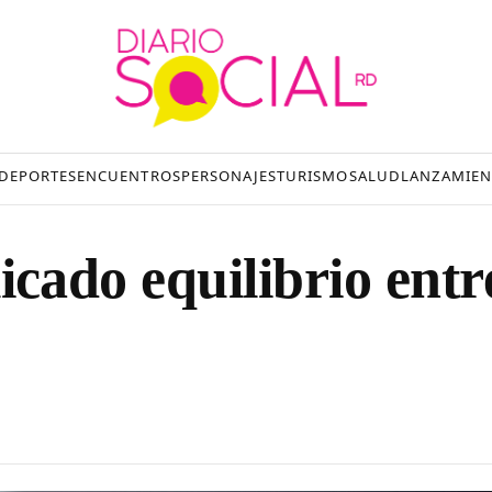
DEPORTES
ENCUENTROS
PERSONAJES
TURISMO
SALUD
LANZAMIEN
elicado equilibrio entr