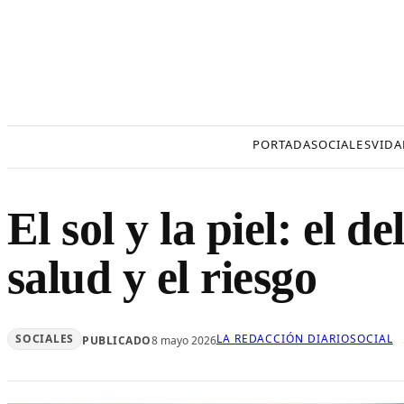
Saltar
al
contenido
PORTADA
SOCIALES
VIDA
El sol y la piel: el d
salud y el riesgo
SOCIALES
LA REDACCIÓN DIARIOSOCIAL
PUBLICADO
8 mayo 2026