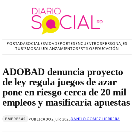
Saltar
al
contenido
PORTADA
SOCIALES
VIDA
DEPORTES
ENCUENTROS
PERSONAJES
TURISMO
SALUD
LANZAMIENTOS
ESTILOS
EDUCACIÓN
ADOBAD denuncia proyecto
de ley regula juegos de azar
pone en riesgo cerca de 20 mil
empleos y masificaría apuestas
EMPRESAS
DANILO GÓMEZ HERRERA
PUBLICADO
2 julio 2025