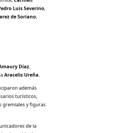
Pedro Luis Severino
,
arez de Soriano
,
 Amaury Díaz
,
ta
Aracelis Ureña
.
ticiparon además
arios turísticos,
 gremiales y figuras
municadores de la