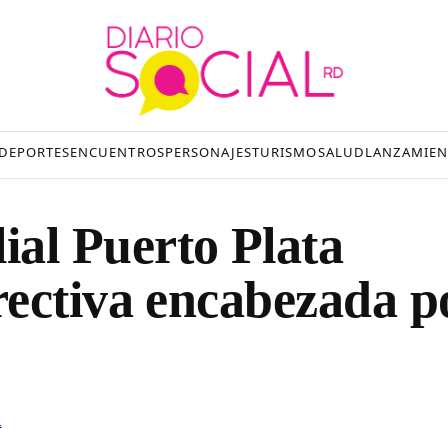
DEPORTES
ENCUENTROS
PERSONAJES
TURISMO
SALUD
LANZAMIEN
l Puerto Plata
ectiva encabezada p
L