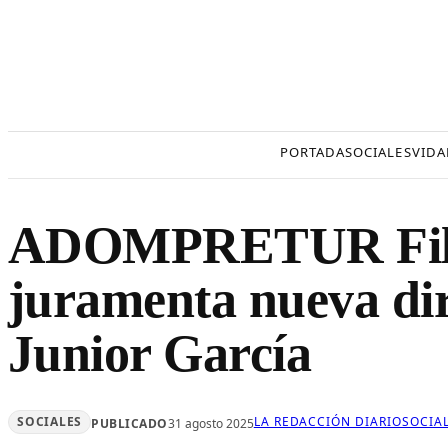
Saltar
al
contenido
PORTADA
SOCIALES
VIDA
ADOMPRETUR Filia
juramenta nueva dir
Junior García
SOCIALES
LA REDACCIÓN DIARIOSOCIA
PUBLICADO
31 agosto 2025