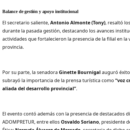
Balance de gestión y apoyo institucional
El secretario saliente,
Antonio Almonte (Tony)
, resaltó l
durante la pasada gestión, destacando los avances instituc
actividades que fortalecieron la presencia de la filial en la v
provincia.
Por su parte, la senadora
Ginette Bournigal
auguró éxitos
subrayó la importancia de la prensa turística como
“voz c
aliada del desarrollo provincial”
.
El evento contó además con la presencia de destacados di
ADOMPRETUR, entre ellos
Osvaldo Soriano
, presidente d
Ética;
Nereyda Álvarez de Mercado
, secretaria de dicho 