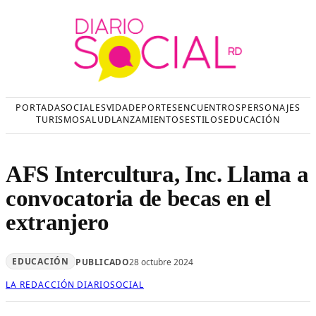
Saltar
al
contenido
PORTADA
SOCIALES
VIDA
DEPORTES
ENCUENTROS
PERSONAJES
TURISMO
SALUD
LANZAMIENTOS
ESTILOS
EDUCACIÓN
AFS Intercultura, Inc. Llama a
convocatoria de becas en el
extranjero
EDUCACIÓN
PUBLICADO
28 octubre 2024
LA REDACCIÓN DIARIOSOCIAL