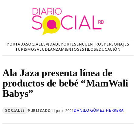
Saltar
al
contenido
PORTADA
SOCIALES
VIDA
DEPORTES
ENCUENTROS
PERSONAJES
TURISMO
SALUD
LANZAMIENTOS
ESTILOS
EDUCACIÓN
Ala Jaza presenta línea de
productos de bebé “MamWali
Babys”
SOCIALES
DANILO GÓMEZ HERRERA
PUBLICADO
11 junio 2021