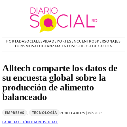
Saltar
al
contenido
PORTADA
SOCIALES
VIDA
DEPORTES
ENCUENTROS
PERSONAJES
TURISMO
SALUD
LANZAMIENTOS
ESTILOS
EDUCACIÓN
Alltech comparte los datos de
su encuesta global sobre la
producción de alimento
balanceado
EMPRESAS
, 
TECNOLOGÍA
PUBLICADO
25 junio 2025
LA REDACCIÓN DIARIOSOCIAL