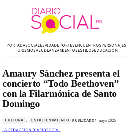
Saltar
al
contenido
PORTADA
SOCIALES
VIDA
DEPORTES
ENCUENTROS
PERSONAJES
TURISMO
SALUD
LANZAMIENTOS
ESTILOS
EDUCACIÓN
Amaury Sánchez presenta el
concierto “Todo Beethoven”
con la Filarmónica de Santo
Domingo
CULTURA
, 
ENTRETENIMIENTO
PUBLICADO
1 mayo 2025
LA REDACCIÓN DIARIOSOCIAL