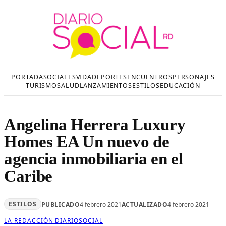
Saltar
al
contenido
PORTADA
SOCIALES
VIDA
DEPORTES
ENCUENTROS
PERSONAJES
TURISMO
SALUD
LANZAMIENTOS
ESTILOS
EDUCACIÓN
Angelina Herrera Luxury
Homes EA Un nuevo de
agencia inmobiliaria en el
Caribe
ESTILOS
PUBLICADO
4 febrero 2021
ACTUALIZADO
4 febrero 2021
LA REDACCIÓN DIARIOSOCIAL