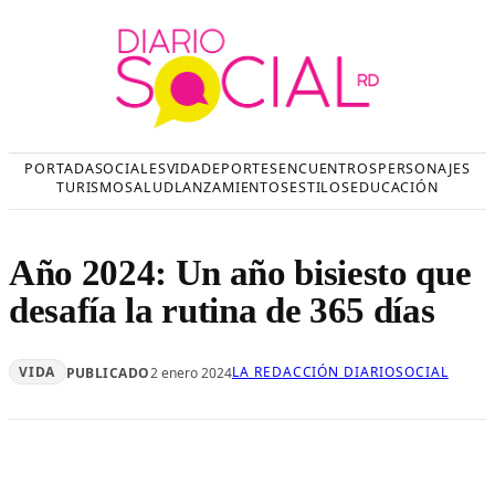
Saltar
al
contenido
PORTADA
SOCIALES
VIDA
DEPORTES
ENCUENTROS
PERSONAJES
TURISMO
SALUD
LANZAMIENTOS
ESTILOS
EDUCACIÓN
Año 2024: Un año bisiesto que
desafía la rutina de 365 días
VIDA
LA REDACCIÓN DIARIOSOCIAL
PUBLICADO
2 enero 2024