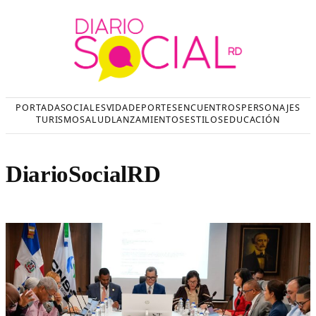
Saltar
al
contenido
PORTADA
SOCIALES
VIDA
DEPORTES
ENCUENTROS
PERSONAJES
TURISMO
SALUD
LANZAMIENTOS
ESTILOS
EDUCACIÓN
DiarioSocialRD