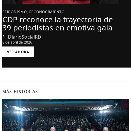
PERIODISMO
, 
RECONOCIMIENTO
CDP reconoce la trayectoria de
39 periodistas en emotiva gala
DiarioSocialRD
Por
8 de abril de 2026
:
VER AHORA
C
D
P
R
E
C
O
N
O
C
E
L
MÁS HISTORIAS
A
T
R
A
Y
E
C
T
O
R
I
A