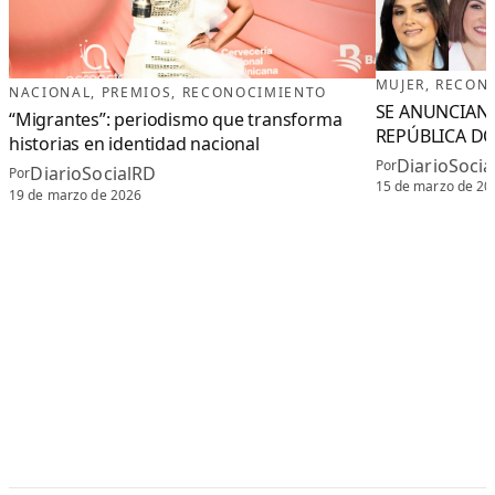
MUJER
, 
RECON
NACIONAL
, 
PREMIOS
, 
RECONOCIMIENTO
SE ANUNCIAN
“Migrantes”: periodismo que transforma
REPÚBLICA D
historias en identidad nacional
DiarioSoci
Por
DiarioSocialRD
Por
15 de marzo de 20
19 de marzo de 2026