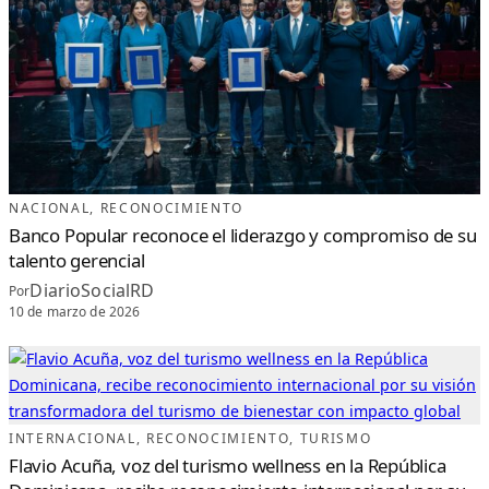
D
E
3
9
P
E
R
I
O
D
I
S
T
A
S
E
N
NACIONAL
, 
RECONOCIMIENTO
E
M
Banco Popular reconoce el liderazgo y compromiso de su
O
T
I
talento gerencial
V
A
DiarioSocialRD
Por
G
A
10 de marzo de 2026
L
A
INTERNACIONAL
, 
RECONOCIMIENTO
, 
TURISMO
Flavio Acuña, voz del turismo wellness en la República