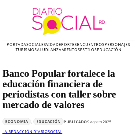
Saltar
al
contenido
PORTADA
SOCIALES
VIDA
DEPORTES
ENCUENTROS
PERSONAJES
TURISMO
SALUD
LANZAMIENTOS
ESTILOS
EDUCACIÓN
Banco Popular fortalece la
educación financiera de
periodistas con taller sobre
mercado de valores
ECONOMIA
, 
EDUCACIÓN
PUBLICADO
9 agosto 2025
LA REDACCIÓN DIARIOSOCIAL