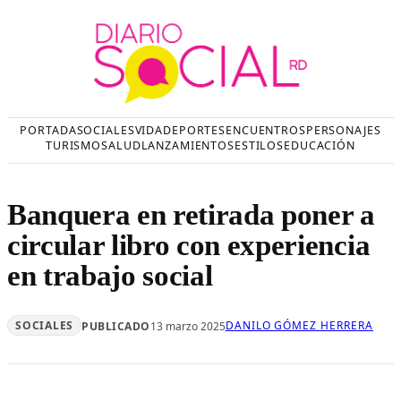
Saltar
al
contenido
PORTADA
SOCIALES
VIDA
DEPORTES
ENCUENTROS
PERSONAJES
TURISMO
SALUD
LANZAMIENTOS
ESTILOS
EDUCACIÓN
Banquera en retirada poner a
circular libro con experiencia
en trabajo social
SOCIALES
DANILO GÓMEZ HERRERA
PUBLICADO
13 marzo 2025