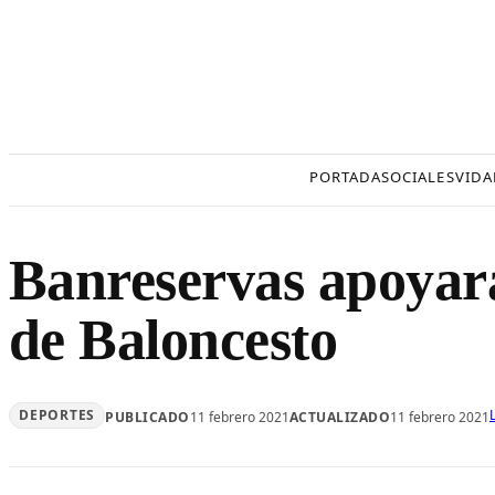
Saltar
al
contenido
PORTADA
SOCIALES
VIDA
Banreservas apoyará
de Baloncesto
DEPORTES
PUBLICADO
11 febrero 2021
ACTUALIZADO
11 febrero 2021