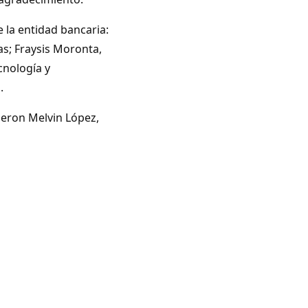
e la entidad bancaria:
as; Fraysis Moronta,
cnología y
.
eron Melvin López,