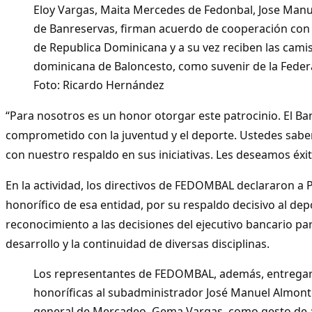
Eloy Vargas, Maita Mercedes de Fedonbal, Jose Manue
de Banreservas, firman acuerdo de cooperación con 
de Republica Dominicana y a su vez reciben las camis
dominicana de Baloncesto, como suvenir de la Feder
Foto: Ricardo Hernández
“Para nosotros es un honor otorgar este patrocinio. El Ba
comprometido con la juventud y el deporte. Ustedes sab
con nuestro respaldo en sus iniciativas. Les deseamos éxit
En la actividad, los directivos de FEDOMBAL declararon 
honorífico de esa entidad, por su respaldo decisivo al dep
reconocimiento a las decisiones del ejecutivo bancario par
desarrollo y la continuidad de diversas disciplinas.
Los representantes de FEDOMBAL, además, entrega
honoríficas al subadministrador José Manuel Almonte
general de Mercadeo, Gema Vargas, como gesto de 