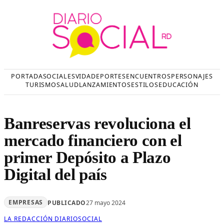
Saltar
al
contenido
PORTADA
SOCIALES
VIDA
DEPORTES
ENCUENTROS
PERSONAJES
TURISMO
SALUD
LANZAMIENTOS
ESTILOS
EDUCACIÓN
Banreservas revoluciona el
mercado financiero con el
primer Depósito a Plazo
Digital del país
EMPRESAS
PUBLICADO
27 mayo 2024
LA REDACCIÓN DIARIOSOCIAL