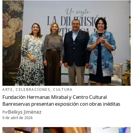
T
I
C
A
Q
U
E
C
O
N
E
C
T
A
E
M
O
C
I
Ó
N
,
H
I
S
T
O
ARTE
, 
CELEBRACIONES
, 
CULTURA
R
I
Fundación Hermanas Mirabal y Centro Cultural
A
Y
Banreservas presentan exposición con obras inéditas
A
R
T
Belkys Jimènez
Por
E
9 de abril de 2026