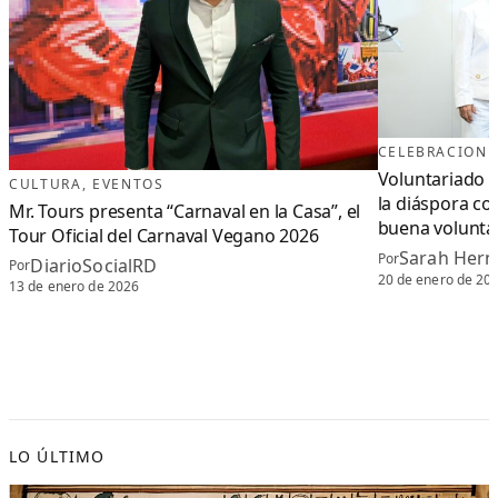
CELEBRACIONE
Voluntariado 
CULTURA
, 
EVENTOS
la diáspora con
Mr. Tours presenta “Carnaval en la Casa”, el
buena volunta
Tour Oficial del Carnaval Vegano 2026
Sarah Her
Por
DiarioSocialRD
Por
20 de enero de 20
13 de enero de 2026
LO ÚLTIMO