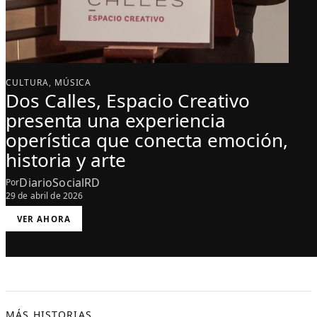
CULTURA
, 
MÚSICA
Dos Calles, Espacio Creativo
presenta una experiencia
operística que conecta emoción,
historia y arte
DiarioSocialRD
Por
29 de abril de 2026
:
VER AHORA
D
O
S
C
A
L
L
E
S
,
E
S
MÁS HISTORIAS