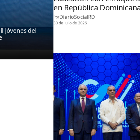
en República Dominican
DiarioSocialRD
Por
30 de julio de 2026
l jóvenes del
e