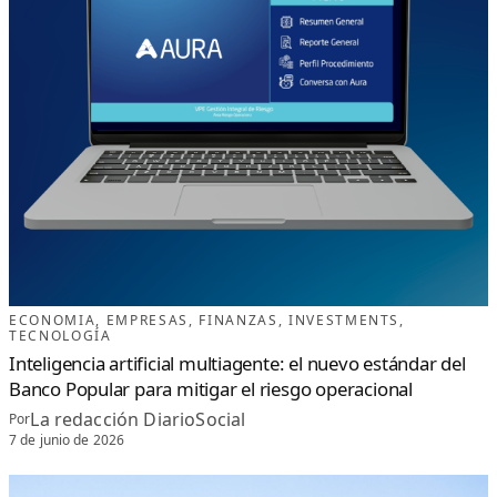
ECONOMIA
, 
EMPRESAS
, 
FINANZAS
, 
INVESTMENTS
, 
TECNOLOGÍA
Inteligencia artificial multiagente: el nuevo estándar del
Banco Popular para mitigar el riesgo operacional
La redacción DiarioSocial
Por
7 de junio de 2026