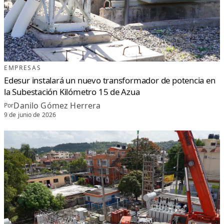
E
A
Z
U
A
EMPRESAS
Edesur instalará un nuevo transformador de potencia en
la Subestación Kilómetro 15 de Azua
Danilo Gómez Herrera
Por
9 de junio de 2026