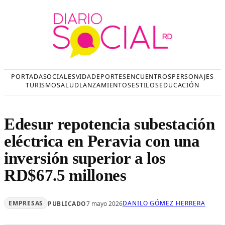
Saltar
al
contenido
PORTADA
SOCIALES
VIDA
DEPORTES
ENCUENTROS
PERSONAJES
TURISMO
SALUD
LANZAMIENTOS
ESTILOS
EDUCACIÓN
Edesur repotencia subestación
eléctrica en Peravia con una
inversión superior a los
RD$67.5 millones
EMPRESAS
DANILO GÓMEZ HERRERA
PUBLICADO
7 mayo 2026