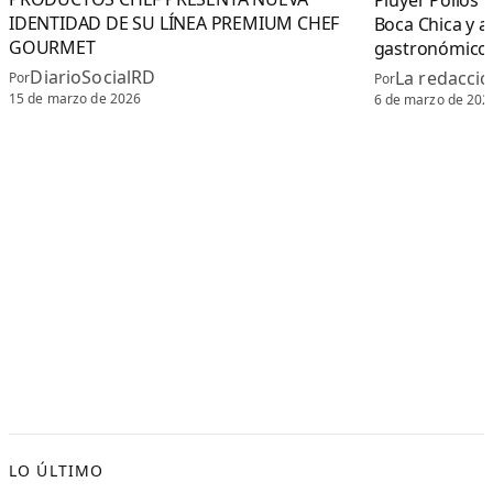
Pluyer Pollos 
IDENTIDAD DE SU LÍNEA PREMIUM CHEF
Boca Chica y a
GOURMET
gastronómico 
DiarioSocialRD
La redacció
Por
Por
15 de marzo de 2026
6 de marzo de 202
LO ÚLTIMO