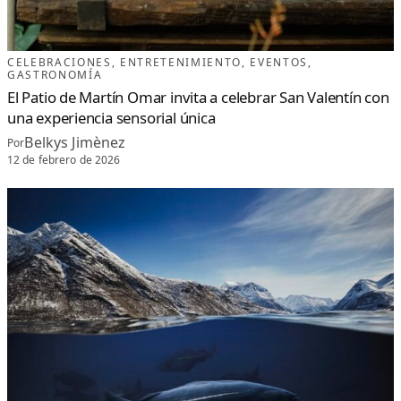
CELEBRACIONES
, 
ENTRETENIMIENTO
, 
EVENTOS
, 
GASTRONOMÍA
El Patio de Martín Omar invita a celebrar San Valentín con
una experiencia sensorial única
Belkys Jimènez
Por
12 de febrero de 2026