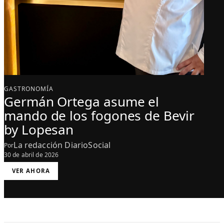
GASTRONOMÍA
Germán Ortega asume el
mando de los fogones de Bevir
by Lopesan
La redacción DiarioSocial
Por
30 de abril de 2026
:
VER AHORA
G
E
R
M
Á
N
O
R
T