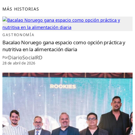
E
G
A
MÁS HISTORIAS
A
S
U
M
E
E
L
M
GASTRONOMÍA
A
N
Bacalao Noruego gana espacio como opción práctica y
D
O
nutritiva en la alimentación diaria
D
E
DiarioSocialRD
L
Por
O
28 de abril de 2026
S
F
O
G
O
N
E
S
D
E
B
E
V
I
R
B
Y
L
O
P
E
S